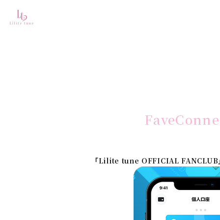
FaveCon
「Lilite tune OFFICIAL F